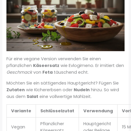
Für eine vegane Version verwenden Sie einen
pflanzlichen
Käseersatz
wie Evlogimeno. Er imitiert den
Geschmack
von
Feta
täuschend echt.
Möchten Sie ein sättigendes Hauptgericht? Fügen Sie
Zutaten
wie Kichererbsen oder
Nudeln
hinzu. So wird
aus dem
Salat
eine vollwertige Mahlzeit.
Variante
Schlüsselzutat
Verwendung
Vor
Pflanzlicher
Hauptgericht
Vegan
15 M
Käseersatz
oder Beilage