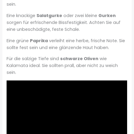
sein.
Eine knackige
Salatgurke
oder zwei kleine
Gurken
sorgen für erfrischende Bissfestigkeit. Achten Sie auf
eine unbeschädigte, feste Schale.
Eine grüne
Paprika
verleiht eine herbe, frische Note. Sie
sollte fest sein und eine glänzende Haut haben.
Für die salzige Tiefe sind
schwarze Oliven
wie
Kalamata ideal. Sie sollten prall, aber nicht zu weich
sein.