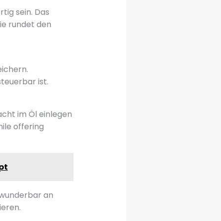
tig sein. Das
lie rundet den
ichern.
teuerbar ist.
cht im Öl einlegen
le offering
pt
ch wunderbar an
ieren.