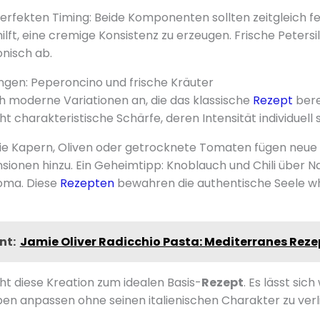
perfekten Timing: Beide Komponenten sollten zeitgleich fer
lft, eine cremige Konsistenz zu erzeugen. Frische Petersi
isch ab.
ngen: Peperoncino und frische Kräuter
ch moderne Variationen an, die das klassische
Rezept
bere
t charakteristische Schärfe, deren Intensität individuell s
wie Kapern, Oliven oder getrocknete Tomaten fügen neue
nen hinzu. Ein Geheimtipp: Knoblauch und Chili über Na
roma. Diese
Rezepten
bewahren die authentische Seele whi
nt:
Jamie Oliver Radicchio Pasta: Mediterranes Reze
cht diese Kreation zum idealen Basis-
Rezept
. Es lässt si
ben anpassen ohne seinen italienischen Charakter zu verl