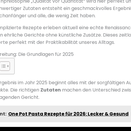
chphilosophie „Qualität vor Quantität“ wird hier perfekt u
hwertiger Zutaten entsteht ein geschmackvolles Ergebni
chanfänger und alle, die wenig Zeit haben.
omplizierte Rezepte erleben aktuell eine echte Renaissa
ehrliche Gerichte ohne künstliche Zusätze. Dieses zeitl
te perfekt mit der Praktikabilität unseres Alltags.
eitung: Die Grundlagen für 2025
rgebnis im Jahr 2025 beginnt alles mit der sorgfältigen Au
kte. Die richtigen
Zutaten
machen den Unterschied zwi
agenden Gericht.
nt:
One Pot Pasta Rezepte für 2026: Lecker & Gesund