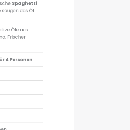
nische
Spaghetti
e saugen das Öl
ative Öle aus
a. Frischer
ür 4 Personen
ben