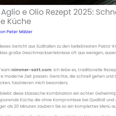
Aglio e Olio Rezept 2025: Schn
che Küche
Von
Peter Mälzer
dieses Gericht aus Süditalien zu den beliebtesten Pasta-K
 dass große Geschmackserlebnisse oft aus wenigen, ause
 Team
nimmer-satt.com
. Ich liebe es, traditionelle Rez
ere moderne Zeit passen. Gerichte, die schnell gehen und
ken, faszinieren mich besonders.
bleibt diese klassische Kombination ein echter Geheimtipp
tsparende Küche
, die ohne Kompromisse bei Qualität und 
er als 20 Minuten zaubern Sie so ein komplettes Menü au