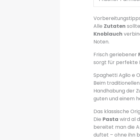
Vorbereitungstipps
Alle
Zutaten
sollt
Knoblauch
verbind
Noten.
Frisch geriebener
sorgt für perfekte 
Spaghetti Aglio e 
Beim traditionelle
Handhabung der Zu
guten und einem h
Das klassische Ori
Die
Pasta
wird al 
bereitet man die A
duftet – ohne ihn 