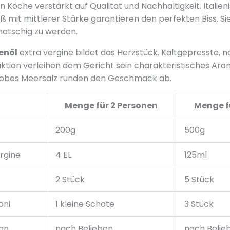
n Köche verstärkt auf Qualität und Nachhaltigkeit. Italie
ß mit mittlerer Stärke garantieren den perfekten Biss. Si
matschig zu werden.
enöl
extra vergine bildet das Herzstück. Kaltgepresste, n
ktion verleihen dem Gericht sein charakteristisches Arom
obes Meersalz runden den Geschmack ab.
Menge für 2 Personen
Menge f
200g
500g
ergine
4 EL
125ml
2 Stück
5 Stück
oni
1 kleine Schote
3 Stück
an
nach Belieben
nach Belie