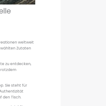
elle
reationen weltweit
rwählten Zutaten
epte zu entdecken,
 trotzdem
. Sie steht für
Authentizität
f den Tisch.