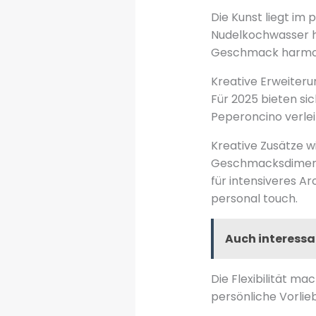
Die Kunst liegt im 
Nudelkochwasser hi
Geschmack harmon
Kreative Erweiteru
Für 2025 bieten si
Peperoncino verleih
Kreative Zusätze 
Geschmacksdimensio
für intensiveres A
personal touch.
Auch interessa
Die Flexibilität ma
persönliche Vorlie