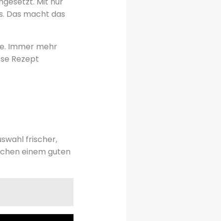
mgesetzt. Mit nur
s. Das macht das
nce. Immer mehr
ose Rezept
swahl frischer,
schen einem guten