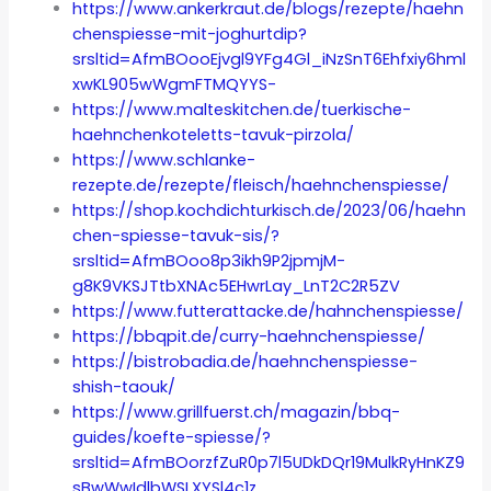
https://www.ankerkraut.de/blogs/rezepte/haehn
chenspiesse-mit-joghurtdip?
srsltid=AfmBOooEjvgl9YFg4Gl_iNzSnT6Ehfxiy6hml
xwKL905wWgmFTMQYYS-
https://www.malteskitchen.de/tuerkische-
haehnchenkoteletts-tavuk-pirzola/
https://www.schlanke-
rezepte.de/rezepte/fleisch/haehnchenspiesse/
https://shop.kochdichturkisch.de/2023/06/haehn
chen-spiesse-tavuk-sis/?
srsltid=AfmBOoo8p3ikh9P2jpmjM-
g8K9VKSJTtbXNAc5EHwrLay_LnT2C2R5ZV
https://www.futterattacke.de/hahnchenspiesse/
https://bbqpit.de/curry-haehnchenspiesse/
https://bistrobadia.de/haehnchenspiesse-
shish-taouk/
https://www.grillfuerst.ch/magazin/bbq-
guides/koefte-spiesse/?
srsltid=AfmBOorzfZuR0p7l5UDkDQr19MulkRyHnKZ9
sBwWwIdlbWSLXYSl4c1z