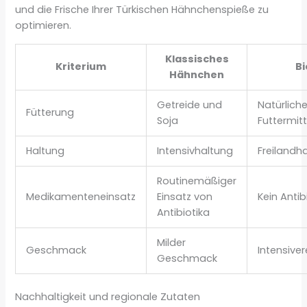
und die Frische Ihrer Türkischen Hähnchenspieße zu
optimieren.
Klassisches
Kriterium
B
Hähnchen
Getreide und
Natürlich
Fütterung
Soja
Futtermitt
Haltung
Intensivhaltung
Freilandh
Routinemäßiger
Medikamenteneinsatz
Einsatz von
Kein Antib
Antibiotika
Milder
Geschmack
Intensive
Geschmack
Nachhaltigkeit und regionale Zutaten