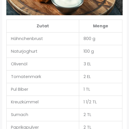
Zutat
Menge
Hähnchenbrust
800 g
Naturjoghurt
100 g
Olivenöl
3 EL
Tomatenmark
2 EL
Pul Biber
1 TL
Kreuzkümmel
1 1/2 TL
Sumach
2 TL
Paprikapulver
2 TL