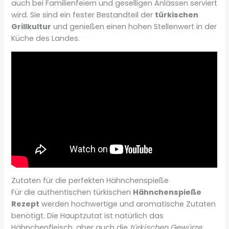
auch bei Familienfeiern und geselligen Anlässen serviert
wird. Sie sind ein fester Bestandteil der
türkischen
Grillkultur
und genießen einen hohen Stellenwert in der
Küche des Landes.
Zutaten für die perfekten Hähnchenspieße
Für die authentischen türkischen
Hähnchenspieße
Rezept
werden hochwertige und aromatische Zutaten
benötigt. Die Hauptzutat ist natürlich das
Hähnchenfleisch, aber auch die
türkischen Gewürze